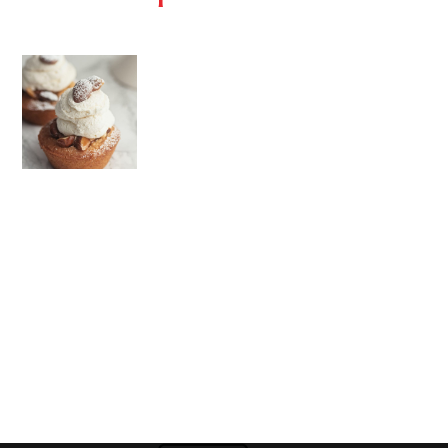
French
Cupcakes
POLVO PARA
HORNEAR