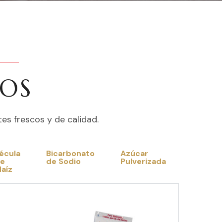
TOS
es frescos y de calidad.
écula
Bicarbonato
Azúcar
e
de Sodio
Pulverizada
aíz