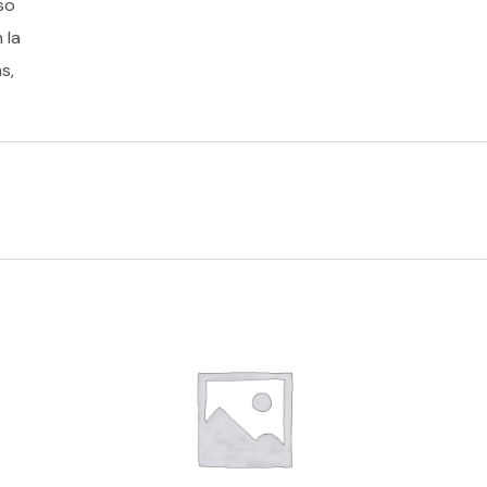
so
 la
s,